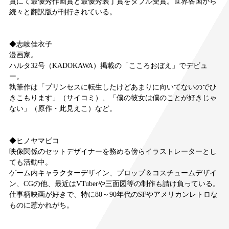
賞にて最優秀作画賞と最優秀装丁賞をダブル受賞。世界各国から
続々と翻訳版が刊行されている。
◆志岐佳衣子
漫画家。
ハルタ32号（KADOKAWA）掲載の「こころおぼえ」でデビュ
ー。
執筆作は「プリンセスに転生したけどあまりに向いてないのでひ
きこもります」（サイコミ）、「僕の彼女は僕のことが好きじゃ
ない」（原作・此見えこ）など。
◆ヒノヤマビコ
映像関係のセットデザイナーを務める傍らイラストレーターとし
ても活動中。
ゲーム内キャラクターデザイン、プロップ＆コスチュームデザイ
ン、CGの他、最近はVTuberや三面図等の制作も請け負っている。
仕事柄映画が好きで、特に80～90年代のSFやアメリカンレトロな
ものに惹かれがち。