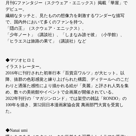
月刊Gファンタジー（スクウェア・エニックス）掲載「華屋」で
デビュー。
繊細なタッチと、見たものの想像力を刺激するワンダーな描写
で、国内外において多くのファンを持つ。
「隠の王」（スクウェア・エニックス）、
「少年ノート」（講談社）、「しまなみ誰そ彼」（小学館）、
「ヒラエスは旅路の果て」（講談社）など
◆マツオヒロミ
イラストレーター。
2016年に刊行された初単行本「百貨店ワルツ」が大ヒット。以
降、抜群の色彩感覚と練り上げられた構図、ディテールへのこだ
わりと洒落た感性により描かれる絵が「美麗」と評され人気を集
め、数々の美術館やイベントで企画展が開催されている。
2022年刊行の「マガジンロンド」では架空の雑誌「RONDO」の
100年を描き、第52回日本漫画家協会賞 萬画部門大賞を受賞し
た。
◆Nanai umi