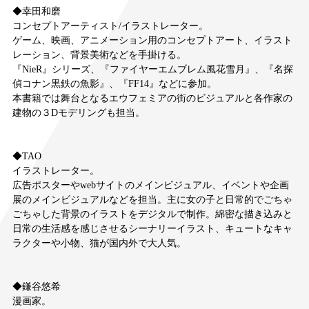
◆幸田和磨
コンセプトアーティスト/イラストレーター。
ゲーム、映画、アニメーション用のコンセプトアート、イラスト
レーション、背景美術などを手掛ける。
『NieR』シリーズ、『ファイヤーエムブレム風花雪月』、『名探
偵コナン黒鉄の魚影』、『FF14』などに参加。
本書籍では舞台となるエウフェミアの街のビジュアルと各作家の
建物の３Dモデリングも担当。
◆TAO
イラストレーター。
広告ポスターやwebサイトのメインビジュアル、イベントや企画
展のメインビジュアルなどを担当。主に女の子と日常的でごちゃ
ごちゃした背景のイラストをデジタルで制作。綿密な描き込みと
日常の生活感を感じさせるシーナリーイラスト、キュートなキャ
ラクターや小物、猫が国内外で大人気。
◆鎌谷悠希
漫画家。