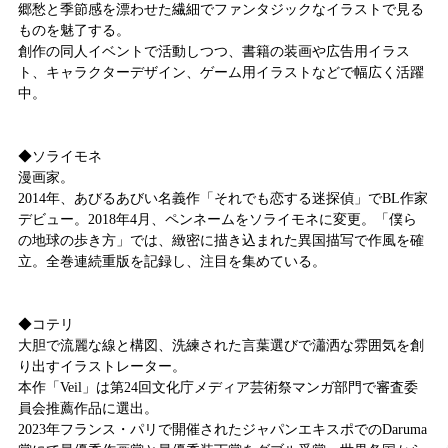
郷愁と季節感を漂わせた繊細でファンタジックなイラストで見る
ものを魅了する。
創作の同人イベントで活動しつつ、書籍の装画や広告用イラス
ト、キャラクターデザイン、ゲーム用イラストなどで幅広く活躍
中。
◆ソライモネ
漫画家。
2014年、あびるあびい名義作「それでも恋する迷探偵」でBL作家
デビュー。2018年4月、ペンネームをソライモネに変更。「僕ら
の地球の歩き方」では、緻密に描き込まれた異国描写で作風を確
立。全巻連続重版を記録し、注目を集めている。
◆コテリ
大胆で流麗な線と構図、洗練された言葉選びで瀟洒な雰囲気を創
り出すイラストレーター。
本作「Veil」は第24回文化庁メディア芸術祭マンガ部門で審査委
員会推薦作品に選出。
2023年フランス・パリで開催されたジャパンエキスポでのDaruma