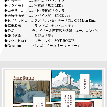
◆浮雲宇一 ………時計店「パラディソ」
◆ソライモネ ……写真館「JUBILEE」
◆コテリ …………<非>美術館「クジラ」
◆志岐佳衣子 ……スパイス屋「SPICE uu」
◆ヒノヤマビコ …アメリカンダイナー「The Old Moon Diner」
◆幸田和磨 ………ランプ屋「セントエルモ」
◆TAO ……………ランドリー＆喫茶店＆銭湯「ユーポロンビル」
◆鎌谷悠希 ………盆栽屋「景」
◆マツオヒロミ …ブティック「SOIE ROUGE」
◆Nanai umi ………パン屋「ベーカリー キャドー」