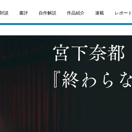
対談
書評
自作解説
作品紹介
連載
レポー