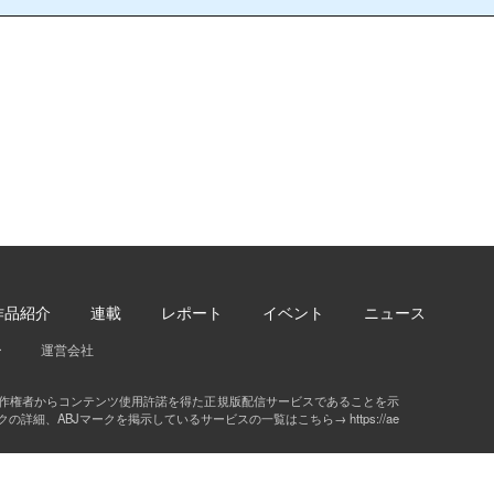
作品紹介
連載
レポート
イベント
ニュース
ー
運営会社
著作権者からコンテンツ使用許諾を得た正規版配信サービスであることを示
クの詳細、ABJマークを掲示しているサービスの一覧はこちら→
https://ae