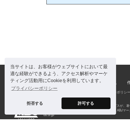
当サイトは、お客様がウェブサイトにおいて最
適な経験ができるよう、アクセス解析やマーケ
ティング活動用にCookieを利用しています。
特集
インタビュー・対談
書評
自作解説
プライバシーポリシー
実日オンラインについて
お問い合わせ
プライバシーポリシ
拒否する
許可する
ABJマークは、この電子書店・電子書籍配信サービスが、
す登録商標（登録番号第６０９１７１３号）です。ABJマー
bs.or.jp/