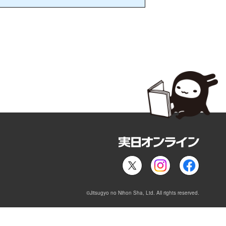
©Jitsugyo no Nihon Sha, Ltd. All rights reserved.