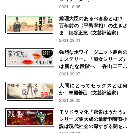
2021.10.05
総理大臣のあるべき姿とは!?
百年前の〈平民宰相〉の生きざ
ま 細谷正充（文芸評論家）
2021.09.21
強烈なホワイ・ダニット趣向の
ミステリー。「淑女シリーズ」
は新たな段階へ 香山二三郎
（コラムニスト）
2021.09.07
人間にとってセックスとは何
か 末國善己（文芸評論家）
2021.08.03
ＴⅤドラマ化『密告はうたう』
シリーズ集大成の最新刊警察小
説は現代社会の深すぎる闇を抉