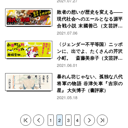
る！ 吉野 仁（ミステリー評論
2021.07.27
家）
敗者の想いが歴史を変える――
現代社会へのエールとなる源平
合戦小説 末國善己（文芸評論
家）
2021.07.06
〈ジェンダー不平等国〉ニッポ
ンに、出でよ、たくさんの芹沢
小町。 斎藤美奈子（文芸評論
家）
2021.06.01
暴れん坊じゃない、孤独な八代
将軍の物語 谷津矢車『吉宗の
星』 大矢博子（書評家）
2021.05.18
1
2
3
4