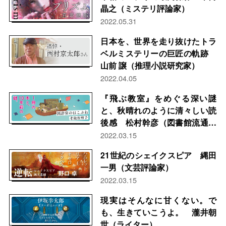
晶之（ミステリ評論家）
2022.05.31
日本を、世界を走り抜けたトラ
ベルミステリーの巨匠の軌跡
山前 譲（推理小説研究家）
2022.04.05
『飛ぶ教室』をめぐる深い謎
と、秋晴れのように清々しい読
後感 松村幹彦（図書館流通セ
ンター）
2022.03.15
21世紀のシェイクスピア 縄田
一男（文芸評論家）
2022.03.15
現実はそんなに甘くない。で
も、生きていこうよ。 瀧井朝
世（ライター）