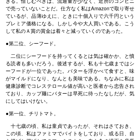
きる。惜しむべきは、流通量が少なく、近所のコンビニ
で売っていないことだ。仕方なく私はAmazonで取り寄せ
ているが、品薄ゆえに、ときに十個入りで六千円という
プレミア価格になる。しかし今や大人買いである。こう
して私のＡ賞の賞金は着々と減っていくのであった。
●第二位、シーフード。
二位にシーフードを持ってくるとは気は確かか、と憤
る読者も多いだろう。後述するが、私も十七歳まではシ
ーフードが一位であった。バターを浮かべて食すと、味
がマイルドになり、なんとも美味である。ちなみに私は
健康診断でコレステロール値が高いと医者から忠告され
ており、カップ麺にバターは早死に待ったなしだが、気
にしてはいけない。
●第一位、チリトマト。
十七歳の頃、私は童貞であったが、それはさておき、
この頃、私はファミマでバイトをしており、或る日、自