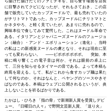
ら揚げた揚げたてのファミチキを、自ら食す場面を店長
に目撃されてクビになったが、それもさておき、この店
舗で販売していたカップヌードルで、最も売れていたの
がチリトマトであった。カップヌードルにチリトマトと
かネタやろ、と軽く見ていたが、あまりに売れるので、
興味本位で食してみて驚愕した。これはヌードル革命で
ある。イタリアンとジャパニーズヌードルのフュージョ
ン（融合）・アンド・エボリューション（進化）、当時
の私はこの新感覚ヌードルの虜となり、それは現在に至
っても変わらない。 ――ピポポポポポポ。 突如、本
稿に鳴り響くこの電子音は何か、それは眼前の卓上に
て、三分を知らせるタイマーの音である。よって本稿も
終焉を迎える。して、私がこれから食すカップ麺は果た
して何なのか、それはなんと、ペヤングのソースやきそ
ばなのである。本稿はウェブに公開されるというが、炎
上しないことを祈るばかりである。
たかはし・ひろき 「指の骨」で新潮新人賞を受賞しデビ
ュー。『日曜日の人々』で野間文芸新人賞、「送り火」