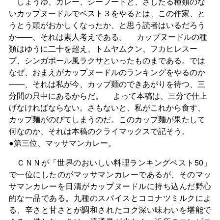
しょうゆ、カレー、シーフードと、さしたる種類のな
いカップヌードルでベスト３をやるとは、この作家、と
うとう頭がおかしくなったか、と思う読者はいるだろう
か――、それは素人考えである。 カップヌードルの種
類はゆうに二十を超え、トムヤムクン、フカヒレスー
プ、シンガポール風ラクサといったものまである。では
なぜ、おまえがカップヌードルのランキングをやるのか
――、それは私が今、カップ麺のできあがりを待つ、三
分間の只中にあるからだ。 よって本稿は、三分で仕上
げなければならない。さもないと、私がこれから食す、
カップ麺がのびてしまうのだ。このカップ麺が果たして
何なのか、それは本稿のクライマックスで記そう。
●第三位、マッサマンカレー。
ＣＮＮが「世界のおいしい料理ランキングベスト50」
で一位にしたのがマッサマンカレーであるが、そのマッ
サマンカレーを日清がカップヌードルに持ち込んだ野心
的な一品である。九種のスパイスとココナツミルクによ
る、辛さと甘さとが調和されたコク深い味わいを堪能で