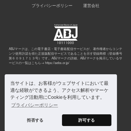
プライバシーポリシー
運営会社
ABJマークは、この電子書店・電子書籍配信サービスが、著作権者からコンテ
ンツ使用許諾を得た正規版配信サービスであることを示す登録商標（登録番号
第６０９１７１３号）です。ABJマークの詳細、ABJマークを掲示しているサ
ービスの一覧はこちら→
https://aebs.or.jp/
当サイトは、お客様がウェブサイトにおいて最
適な経験ができるよう、アクセス解析やマーケ
ティング活動用にCookieを利用しています。
プライバシーポリシー
©Jitsugyo no Nihon Sha, Ltd. All rights reserved.
拒否する
許可する