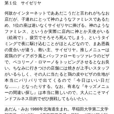
第１位 サイゼリヤ
何故かインターネットでああだこうだと言われがちなお
店だが、子連れにとって神のようなファミレスであるた
め、1位の座は迷いなくサイゼリヤに捧げる。神のような
ファミレス、というか実際に店内に神とか天使がいる
（絵画で）。疲労でそろそろ死んでしまう、というタイ
ミングで夜に駆け込むことがほとんどなので、まあ恩義
の度合いが違う。救い主、サイゼリヤ。推しメニューは
若鶏のディアボラ風とバッファローモッツァレラのピザ
で、ペコリーノ・ロマーノをトッピングさせるとなお良
い。ちなみに行きつけの店舗には焼きが上手いスタッフ
がいるらしく、その人に当たると鶏の皮やピザの生地が
本当にパリパリで出てくるので「今日はいい日だ
な……」となったりする。なお、有名な『キッズメニュ
ーの間違い探し』は本当に難しいので、大人にこそマイ
ンドフルネス目的でぜひ挑戦してもらいたい。
あだん・みお 1986年北海道生まれ。早稲田大学第二文学