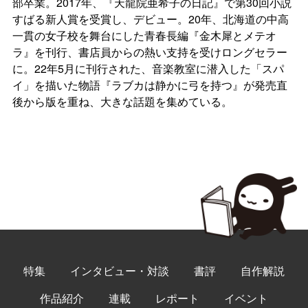
部卒業。2017年、『天龍院亜希子の日記』で第30回小説
すばる新人賞を受賞し、デビュー。20年、北海道の中高
一貫の女子校を舞台にした青春長編『金木犀とメテオ
ラ』を刊行、書店員からの熱い支持を受けロングセラー
に。22年5月に刊行された、音楽教室に潜入した「スパ
イ」を描いた物語『ラブカは静かに弓を持つ』が発売直
後から版を重ね、大きな話題を集めている。
特集
インタビュー・対談
書評
自作解説
作品紹介
連載
レポート
イベント