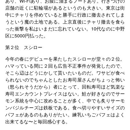
あり、Wi-Fiあり、お腹に溜まるフードあり。行きつけの
店舗の近くに駐輪場があるというのも大きい。東京は街
中にチャリを停めていると勝手に行政に撤去されてしま
うという魔の土地である。上京直後にチャリ撤去を食ら
った衝撃を私はいまだに忘れていない。10代なのに中野
区に5000円払った。
第２位 スシロー
今年の春にデビューを果たしたスシローが堂々の２位。
ハマっている間に２回も広告不正事件が発覚したので、
そこら辺はどうにかして貰いたいものだ。ワサビが食べ
られないのでちゃんとしたお寿司屋さんがちょっと怖い
（怒られそうだから）者にとって、回転寿司ほど気楽な
寿司エンカウントプレイスはない。鮭が好きなのでサー
モン系統を中心に攻めることが多く、中でも炙りサーモ
ンバジルチーズは鉄板である。食べ切りやすいサイズの
パフェがあるのもありがたい。練乳いちごパフェはよく
出来てるな〜と毎回感心する。