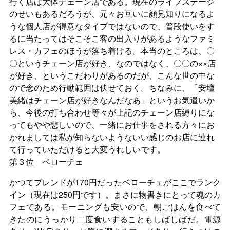
行く店は大体チェーン店である。現在のライフステージ
のせいもあるだろうが、元々お互いに顔見知りになるよ
うな個人店が得意なタイプではないので、普段使いをす
るに当たってはそこそこ客の出入りがあるようなファミ
レス・カフェのほうが落ち着ける。本当のところは、〇
〇というチェーン店が好き、なのではなく、〇〇の××店
が好き、というこだわりがあるのだが、こんな世の中な
ので念のため行動範囲は伏せておく。ちなみに、「安壇
美緒はチェーン店が好きなんだなあ」というお気遣いか
ら、今後の打ち合わせ等々が上記のチェーン店縛りにな
ってもやや悲しいので、一緒にお仕事をされる方々にお
かれましては私が知らないようないい感じのお店に連れ
て行っていただけると大変うれしいです。
第３位 ベローチェ
かつてブレンドが170円だったベローチェがここでランク
イン（現在は250円です）。まさに物書きにとって魂のカ
フェである。モーニングも安いので、朝ごはんを食べて
きたのにうっかり二度食いすることもしばしばだ。電源