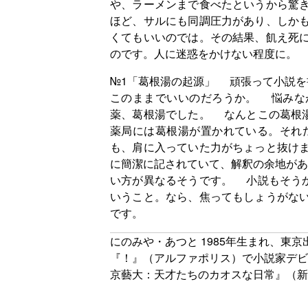
や、ラーメンまで食べたというから驚
ほど、サルにも同調圧力があり、しかも
くてもいいのでは。その結果、飢え死に
のです。人に迷惑をかけない程度に。
№1「葛根湯の起源」 頑張って小説を
このままでいいのだろうか。 悩みな
薬、葛根湯でした。 なんとこの葛根
薬局には葛根湯が置かれている。それ
も、肩に入っていた力がちょっと抜け
に簡潔に記されていて、解釈の余地があ
い方が異なるそうです。 小説もそう
いうこと。なら、焦ってもしょうがな
です。
にのみや・あつと 1985年生まれ、東
『！』（アルファポリス）で小説家デビ
京藝大：天才たちのカオスな日常』（新