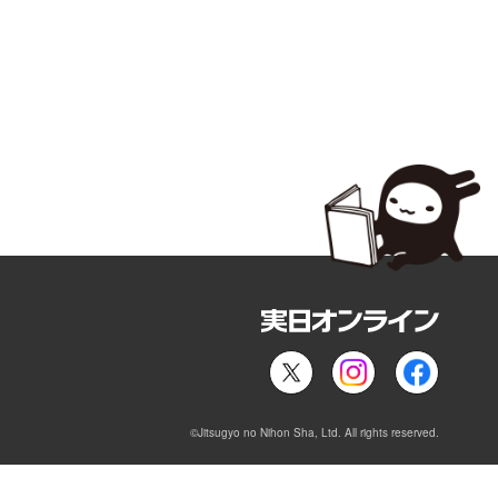
©Jitsugyo no Nihon Sha, Ltd. All rights reserved.