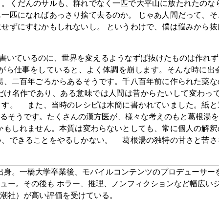
き。くだんのサルも、群れでなく一匹で大平山に放たれたのな
一匹になればあっさり捨て去るのか。 じゃあ人間だって、そ
せずにすむかもしれないし。 というわけで、僕は悩みから抜
書いているのに、世界を変えるようなずば抜けたものは作れず
がら仕事をしていると、よく体調を崩します。そんな時に出
湯、二百年ごろからあるそうです。千八百年前に作られた薬な
だけ名作であり、ある意味では人間は昔からたいして変わっ
ます。 また、当時のレシピは木簡に書かれていました。紙と
るそうです。たくさんの漢方医が、様々な考えのもと葛根湯を
かもしれません。本質は変わらないとしても、常に個人の解釈
い、できることをやるしかない。 葛根湯の独特の甘さと苦さ
京出身。一橋大学卒業後、モバイルコンテンツのプロデューサーを
ュー。その後も ホラー、推理、ノンフィクションなど幅広いジ
潮社）が高い評価を受けている。