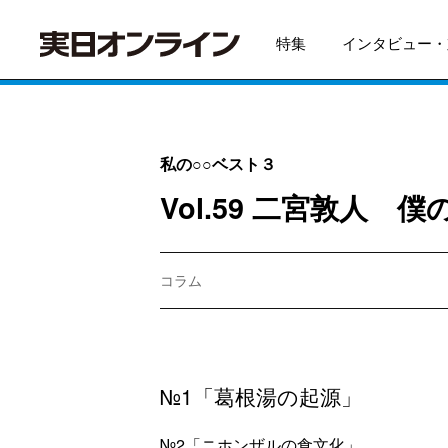
特集
インタビュー・
私の○○ベスト３
Vol.59 二宮敦人
コラム
№1「葛根湯の起源」
№2「ニホンザルの食文化」