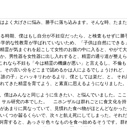
はよく大げさに悩み、勝手に落ち込みます。そんな時、たまた
る時期、僕はもし自分が不妊症だったら、と検査もせずに勝
科学的な性教育が学ばれていないため、「子供は自然にできる
精霊が気まぐれを起こして女性のお腹の中に入ると、やがて大
か。男性器を女性器に出し入れすると、精霊の通り道が整えら
これなら不妊も「今は精霊の機嫌が悪い」と言えるし、不倫も
。その言い分をどこまで認めるかは人によるでしょうけれど、
誰の子」とハッキリわかるより、僕としては楽だ、と。 それ
れてきた精霊を育てよう、と素直に思えるようになりました。
、僕はみんなと同じように生きたい、と悩んでいました。ここ
、サル研究の本でした。 ニホンザルは群れごとに食文化を持
があまりに異なっていて、見慣れた食べ物がほとんどなかった
いくつか齧るくらいで、次々と飢え死にしてしまった。それだ
飼育すると、あっさり色々なものを食べ始めるそうです。群