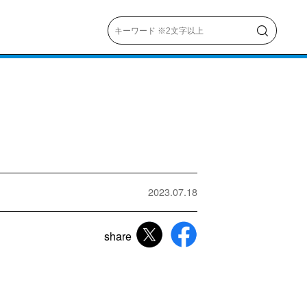
ト
３
2023.07.18
share