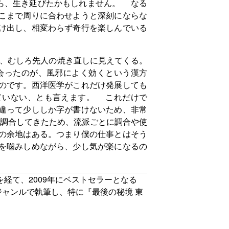
ら、生き延びたかもしれません。 なる
こまで周りに合わせようと深刻にならな
け出し、相変わらず奇行を楽しんでいる
、むしろ先人の焼き直しに見えてくる。
会ったのが、風邪によく効くという漢方
のです。西洋医学がこれだけ発展しても
ていない、とも言えます。 これだけで
違って少ししか字が書けないため、非常
調合してきたため、流派ごとに調合や使
の余地はある。つまり僕の仕事とはそう
を噛みしめながら、少し気が楽になるの
経て、2009年にベストセラーとなる
ャンルで執筆し、特に『最後の秘境 東