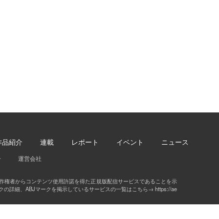
作品紹介
連載
レポート
イベント
ニュース
ー
運営会社
著作権者からコンテンツ使用許諾を得た正規版配信サービスであることを示
クの詳細、ABJマークを掲示しているサービスの一覧はこちら→
https://ae