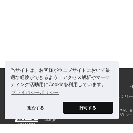
当サイトは、お客様がウェブサイトにおいて最
適な経験ができるよう、アクセス解析やマーケ
ティング活動用にCookieを利用しています。
特集
インタビュー・対談
書評
自作解説
プライバシーポリシー
実日オンラインについて
お問い合わせ
プライバシーポリシ
拒否する
許可する
ABJマークは、この電子書店・電子書籍配信サービスが、
す登録商標（登録番号第６０９１７１３号）です。ABJマー
bs.or.jp/