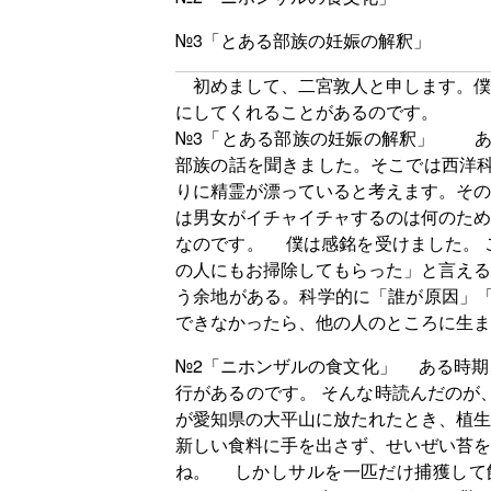
№3「とある部族の妊娠の解釈」
初めまして、二宮敦人と申します。僕
にしてくれることがあるのです。
№3「とある部族の妊娠の解釈」 あ
部族の話を聞きました。そこでは西洋
りに精霊が漂っていると考えます。その
は男女がイチャイチャするのは何のため
なのです。 僕は感銘を受けました。 
の人にもお掃除してもらった」と言える
う余地がある。科学的に「誰が原因」「
できなかったら、他の人のところに生ま
№2「ニホンザルの食文化」 ある時期
行があるのです。 そんな時読んだのが
が愛知県の大平山に放たれたとき、植生
新しい食料に手を出さず、せいぜい苔を
ね。 しかしサルを一匹だけ捕獲して