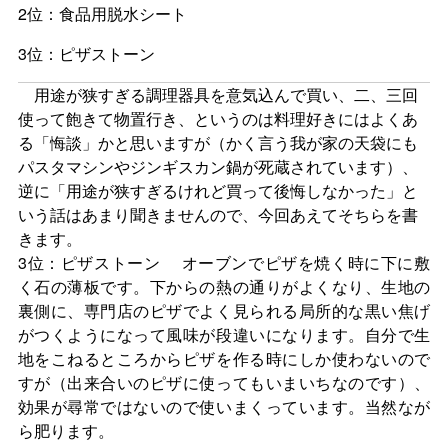
2位：食品用脱水シート
3位：ピザストーン
用途が狭すぎる調理器具を意気込んで買い、二、三回
使って飽きて物置行き、というのは料理好きにはよくあ
る「悔談」かと思いますが（かく言う我が家の天袋にも
パスタマシンやジンギスカン鍋が死蔵されています）、
逆に「用途が狭すぎるけれど買って後悔しなかった」と
いう話はあまり聞きませんので、今回あえてそちらを書
きます。
3位：ピザストーン オーブンでピザを焼く時に下に敷
く石の薄板です。下からの熱の通りがよくなり、生地の
裏側に、専門店のピザでよく見られる局所的な黒い焦げ
がつくようになって風味が段違いになります。自分で生
地をこねるところからピザを作る時にしか使わないので
すが（出来合いのピザに使ってもいまいちなのです）、
効果が尋常ではないので使いまくっています。当然なが
ら肥ります。