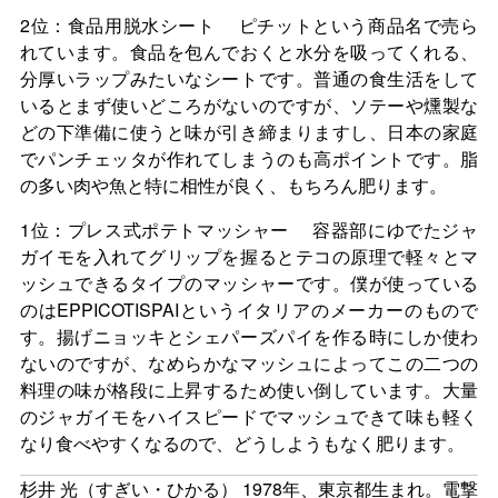
2位：食品用脱水シート ピチットという商品名で売ら
れています。食品を包んでおくと水分を吸ってくれる、
分厚いラップみたいなシートです。普通の食生活をして
いるとまず使いどころがないのですが、ソテーや燻製な
どの下準備に使うと味が引き締まりますし、日本の家庭
でパンチェッタが作れてしまうのも高ポイントです。脂
の多い肉や魚と特に相性が良く、もちろん肥ります。
1位：プレス式ポテトマッシャー 容器部にゆでたジャ
ガイモを入れてグリップを握るとテコの原理で軽々とマ
ッシュできるタイプのマッシャーです。僕が使っている
のはEPPICOTISPAIというイタリアのメーカーのもので
す。揚げニョッキとシェパーズパイを作る時にしか使わ
ないのですが、なめらかなマッシュによってこの二つの
料理の味が格段に上昇するため使い倒しています。大量
のジャガイモをハイスピードでマッシュできて味も軽く
なり食べやすくなるので、どうしようもなく肥ります。
杉井 光（すぎい・ひかる） 1978年、東京都生まれ。電撃