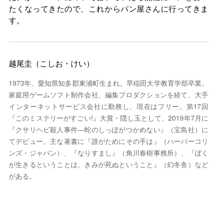
たくなってきたので、これからパン屋さんに行ってきま
す。
越尾圭（こしお・けい）
1973年、愛知県知多郡東浦町生まれ。早稲田大学教育学部卒業。
家庭用ゲームソフト制作会社、編集プロダクションを経て、大手
インターネットサービス会社に勤務し、現在はフリー。第17回
『このミステリーがすごい!』大賞・隠し玉として、2019年7月に
『クサリヘビ殺人事件―蛇のしっぽがつかめない』（宝島社）に
てデビュー。主な著書に『誰がためにその手は』（ハーパーコリ
ンズ・ジャパン）、『なりすまし』（角川春樹事務所）、『ぼく
が生きるということは、きみが死ぬということ』（幻冬舎）など
がある。