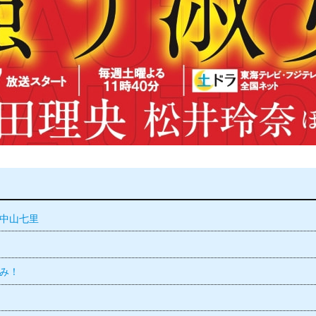
中山七里
み！