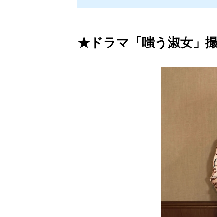
★ドラマ「嗤う淑女」撮