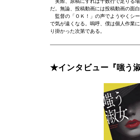
実際、原稿にすれば十数行で足りる場
だ。無論、投稿動画には投稿動画の面白
監督の「ＯＫ！」の声でようやくシー
で気が遠くなる。嗚呼、僕は個人作業に
り掛かった次第である。
★インタビュー『嗤う