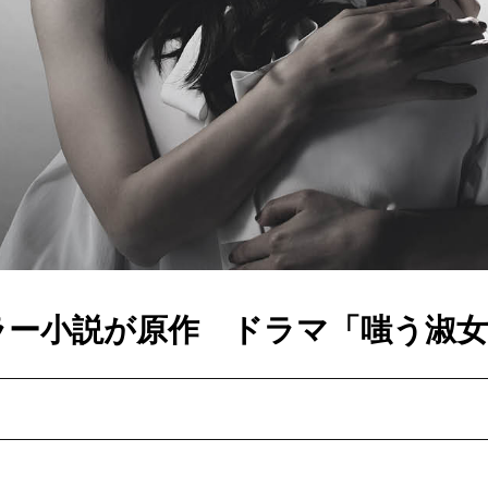
ラー小説が原作 ドラマ「嗤う淑