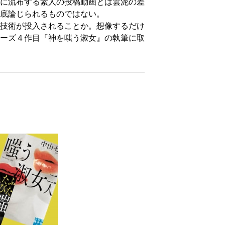
に流布する素人の投稿動画とは雲泥の差
底論じられるものではない。
技術が投入されることか。想像するだけ
ーズ４作目『神を嗤う淑女』の執筆に取