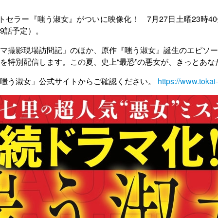
トセラー『嗤う淑女』がついに映像化！ 7月27日土曜23時
9話予定）。
マ撮影現場訪問記」のほか、原作『嗤う淑女』誕生のエピソー
を特別配信します。この夏、史上“最恐”の悪女が、きっとあな
「嗤う淑女」公式サイトからご確認ください。
https://www.tokai