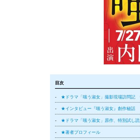
目次
★ドラマ「嗤う淑女」撮影現場訪問記 
★インタビュー『嗤う淑女』創作秘話
★ドラマ「嗤う淑女」原作、特別試し読
★著者プロフィール