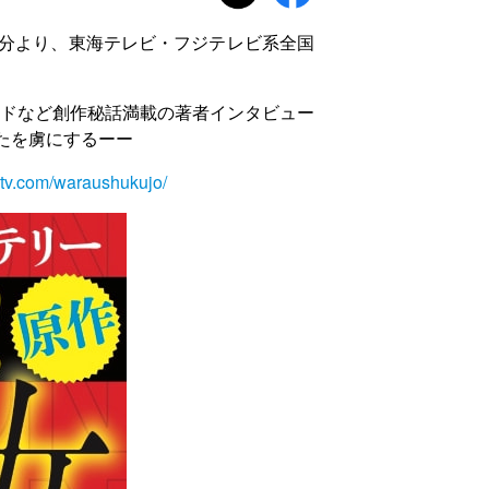
40分より、東海テレビ・フジテレビ系全国
ドなど創作秘話満載の著者インタビュー
たを虜にするーー
-tv.com/waraushukujo/