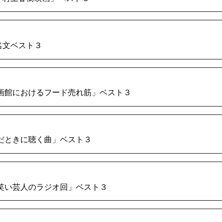
・名文ベスト３
）映画館におけるフード売れ筋」ベスト３
こんだときに聴く曲」ベスト３
るお笑い芸人のラジオ回」ベスト３