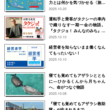
力とは何かを気づかせる〈旅行
屋さん〉創業者の物語 末國善
2025.10.20
己（文芸評論家）
運転手と乗客がタクシーの車内
で織りなす一期一会の物語。
『タクジョ！ みんなのみち』小
野寺史宜さんに聞く。
2025.10.10
経営者を知らないまま働くなん
てもったいない！
2025.10.10
寝ても覚めてもアザラシととも
に―ひかるくんから月ちゃん
へ、命がつなぐ物語
2025.10.08
『寝ても覚めてもアザラシ救助
隊』が生まれるまで