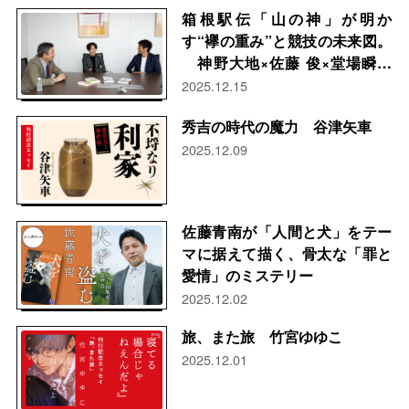
箱根駅伝「山の神」が明か
す“襷の重み”と競技の未来図。
神野大地×佐藤 俊×堂場瞬一
スペシャルトーク
2025.12.15
秀吉の時代の魔力 谷津矢車
2025.12.09
佐藤青南が「人間と犬」をテー
マに据えて描く、骨太な「罪と
愛情」のミステリー
2025.12.02
旅、また旅 竹宮ゆゆこ
2025.12.01