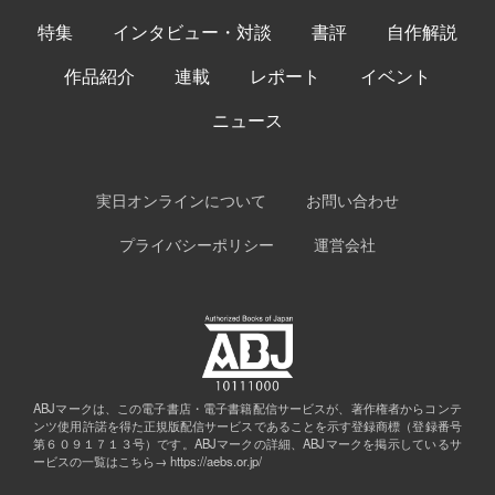
特集
インタビュー・対談
書評
自作解説
作品紹介
連載
レポート
イベント
ニュース
実日オンラインについて
お問い合わせ
プライバシーポリシー
運営会社
ABJマークは、この電子書店・電子書籍配信サービスが、著作権者からコンテ
ンツ使用許諾を得た正規版配信サービスであることを示す登録商標（登録番号
第６０９１７１３号）です。ABJマークの詳細、ABJマークを掲示しているサ
ービスの一覧はこちら→
https://aebs.or.jp/