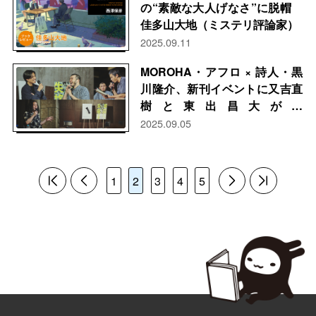
の“素敵な大人げなさ”に脱帽
佳多山大地（ミステリ評論家）
2025.09.11
MOROHA・アフロ × 詩人・黒
川隆介、新刊イベントに又吉直
樹と東出昌大が登
場 “詩”と“言葉”を大いに語る
2025.09.05
1
2
3
4
5