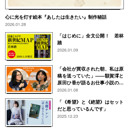
心に光を灯す絵本『あしたは生きたい』制作秘話
2026.01.28
「はじめに」全文公開！ 若林
踏
2026.01.09
「会社が買収された朝、私は原
稿を送っていた」——額賀澪と
原田ひ香が語るお仕事小説のリ
アル＆『弊社は買収されまし
2026.01.08
た！』誕生秘話
「《希望》と《絶望》はセット
だと思っているんです」
2025.12.23