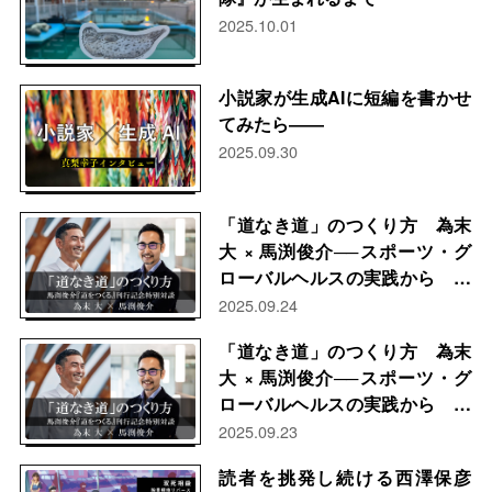
2025.10.01
小説家が生成AIに短編を書かせ
てみたら――
2025.09.30
「道なき道」のつくり方 為末
大 × 馬渕俊介──スポーツ・グ
ローバルヘルスの実践から 後
編
2025.09.24
「道なき道」のつくり方 為末
大 × 馬渕俊介──スポーツ・グ
ローバルヘルスの実践から 前
編
2025.09.23
読者を挑発し続ける西澤保彦